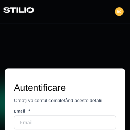
RO
Autentificare
Creați-vă contul completând aceste detalii.
Email
*